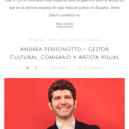
Darch. Es un momento muy especial para la galería y para el artista ya
que es la primera exposición que realizan juntos en España. Denis
Darch comenzó su
READ MORE
19 febrero, 2019 /
Arte
,
Cultura
,
Entrevistas
Andrea Perissinotto – Gestor
Cultural, Comisario y Artista Visual
1 Likes
30 Comments