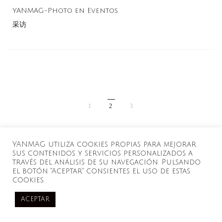
YANMAG-Photo en Eventos
采访
1
2
3
YANMAG utiliza cookies propias para mejorar
sus contenidos y servicios personalizados a
través del análisis de su navegación. Pulsando
el botón "Aceptar" consientes el uso de estas
cookies.
ACEPTAR
3 agosto, 2026
0 Likes
0 Comments